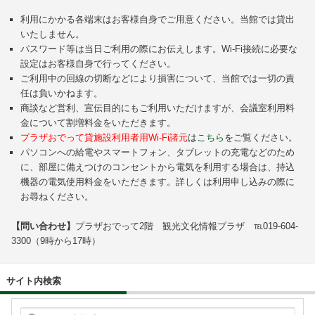
利用にかかる各端末はお客様自身でご用意ください。当館では貸出
いたしません。
パスワード等は当日ご利用の際にお伝えします。Wi-Fi接続に必要な
設定はお客様自身で行ってください。
ご利用中の回線の切断などにより損害について、当館では一切の責
任は負いかねます。
商談など営利、宣伝目的にもご利用いただけますが、会議室利用料
金について割増料金をいただきます。
プラザおでって貸施設利用者用Wi-Fi諸元
は
こちら
をご覧ください。
パソコンへの給電やスマートフォン、タブレットの充電などのため
に、部屋に備えつけのコンセントから電気を利用する場合は、持込
機器の電気使用料金をいただきます。詳しくは利用申し込みの際に
お尋ねください。
【問い合わせ】
プラザおでって2階 観光文化情報プラザ ℡019-604-
3300（9時から17時）
サイト内検索
検索