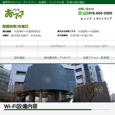
盛岡市のホール・ギャラリー・会議室・リハーサル室・広場の貸出施設
トップ
サイトマップ
午前9時〜午後9時30分
午前9時〜午後8時
毎月第2火曜日、年末年始
午前7時〜午後11時
トップ
フロアガイド
イベントカレンダー
貸出施設
観光案内所・ﾌﾟﾚｲｶﾞｲﾄﾞ
交通アクセス・駐車場
Wi-Fi設備内容