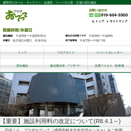
盛岡市のホール・ギャラリー・会議室・リハーサル室・広場の貸出施設
トップ
サイトマップ
午前9時〜午後9時30分
午前9時〜午後8時
毎月第2火曜日、年末年始
午前7時〜午後11時
トップ
フロアガイド
イベントカレンダー
貸出施設
観光案内所・ﾌﾟﾚｲｶﾞｲﾄﾞ
交通アクセス・駐車場
【重要】施設利用料の改定について(R8.4.1～)
日頃より、プラザおでって（盛岡市観光文化交流センター）をご利用