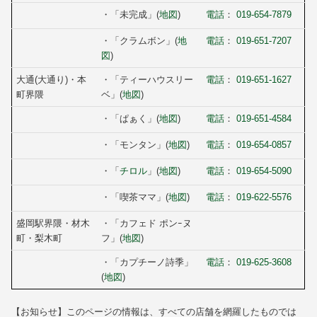
・「未完成」(
地図
)
電話
：
019-654-7879
・「クラムボン」(
地
電話
：
019-651-7207
図
)
大通(大通り)・本
・「ティーハウスリー
電話
：
019-651-1627
町界隈
ベ」(
地図
)
・「ぱぁく」(
地図
)
電話
：
019-651-4584
・「モンタン」(
地図
)
電話
：
019-654-0857
・「
チロル
」(
地図
)
電話
：
019-654-5090
・「喫茶ママ」(
地図
)
電話
：
019-622-5576
盛岡駅界隈・材木
・「カフェド ポンｰヌ
町・梨木町
フ」(
地図
)
・「カプチーノ詩季」
電話
：
019-625-3608
(
地図
)
【お知らせ】このページの情報は、すべての店舗を網羅したものでは