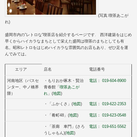
(写真:喫茶あこが
れ)
盛岡市内の”レトロな”喫茶店を紹介するページです. 西洋建築をはじめ
早くからハイカラなまちとして栄えた盛岡は喫茶のまちとしても有
名。昭和レトロをはじめハイカラな雰囲気のお店もあり、ぜひ足を運
んでみては。
エリア
店名
電話番号
河南地区（バスセ
・もりおか啄木・賢治
電話
：
019-604-8900
ンター、中ノ橋界
青春館「
喫茶あこが
隈）
れ
」(
地図
)
・「ふかくさ」(
地図
)
電話
：
019-622-2353
・「肴町48」(
地図
)
電話
：
019-623-0548
・「茶廊 車門」(さろ
電話
：
019-651-5562
うしゃもん)(
地図
)