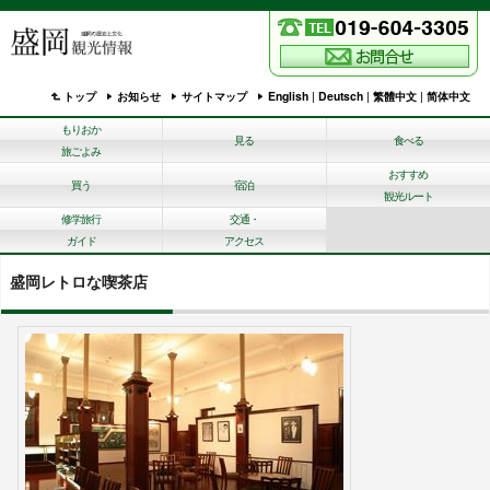
トップ
お知らせ
サイトマップ
English
|
Deutsch
|
繁體中文
|
简体中文
もりおか
見る
食べる
旅ごよみ
おすすめ
買う
宿泊
観光ルート
修学旅行
交通・
ガイド
アクセス
盛岡レトロな喫茶店