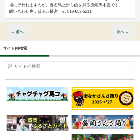
場に行われますのが、走る馬上から的を射る流鏑馬本義です。
問い合わせ先：盛岡八幡宮 ℡
019-652-5211
←
前へ
次へ
→
サイト内検索
Search