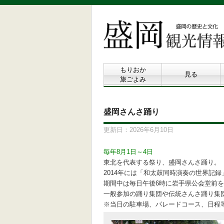
もりおか
見る
旅ごよみ
盛岡さんさ踊り
更新日：2026年6月10日
毎年8月1日～4日
東北を代表する祭り、盛岡さんさ踊り。
2014年には「和太鼓同時演奏の世界記
期間中は毎日午後6時に岩手県公会堂前
一般参加の踊り集団や伝統さんさ踊り集
※当日の駐車場、パレードコース、日程