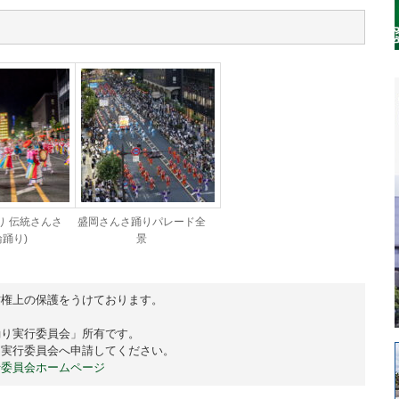
り 伝統さんさ
盛岡さんさ踊りパレード全
輪踊り)
景
権上の保護をうけております。

り実行委員会」所有です。

実行委員会へ申請してください。

行委員会ホームページ