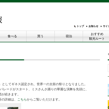
トップ
お知らせ
サイ
おすすめ
食べる
買う
宿泊
観光ルート
録」としてギネス認定され、世界一の太鼓の祭りとなりました。
をパレードがスタート、ミスさんさ踊りの華麗な演舞を先頭に、
団が続きます。
等の詳細は、
こちら
からご覧いただけます。