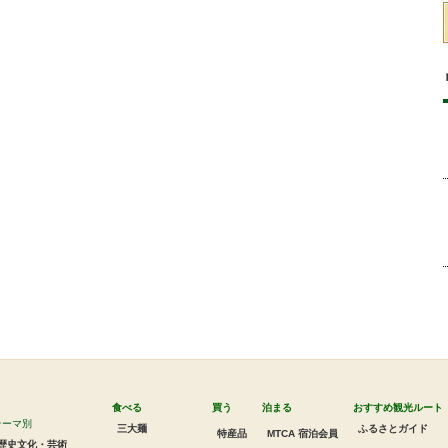
食べる
買う
泊まる
おすすめ観光ルート
テーマ別
三大麺
ふるさとガイド
特産品
MTCA 宿泊会員
歴史文化・芸術