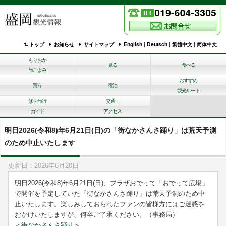
トップ
お知らせ
サイトマップ
English
|
Deutsch
|
繁體中文
|
简体中文
もりおか
見る
食べる
旅ごよみ
おすすめ
買う
宿泊
観光ルート
修学旅行
交通・
ガイド
アクセス
明日2026(令和8)年6月21日(日)の「街なかさんさ踊り」は荒天予測
のため中止いたします
更新日：2026年6月20日
明日2026(令和8)年6月21日(日)、プラザおでって「おでって広場」
で開催を予定していた「街なかさんさ踊り」は荒天予測のため中
止いたします。楽しみしておられたファンの皆様方にはご迷惑を
おかけいたしますが、何卒ご了承ください。（事務局）
＜
街なかさんさ踊り
＞