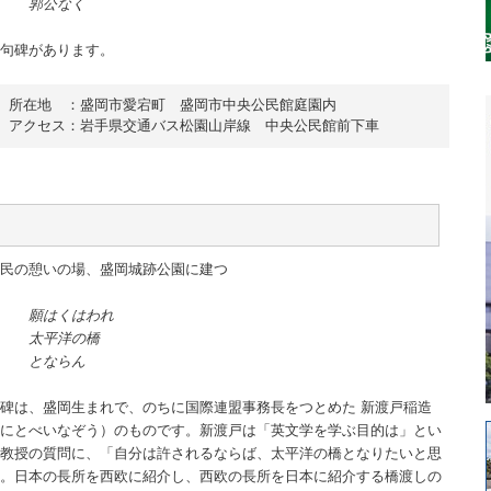
郭公なく
句碑があります。
所在地　：盛岡市愛宕町　盛岡市中央公民館庭園内

アクセス：岩手県交通バス松園山岸線　中央公民館前下車
民の憩いの場、盛岡城跡公園に建つ
願はくはわれ
太平洋の橋
とならん
碑は、盛岡生まれで、のちに国際連盟事務長をつとめた 新渡戸稲造
にとべいなぞう）のものです。新渡戸は「英文学を学ぶ目的は」とい
教授の質問に、「自分は許されるならば、太平洋の橋となりたいと思
。日本の長所を西欧に紹介し、西欧の長所を日本に紹介する橋渡しの