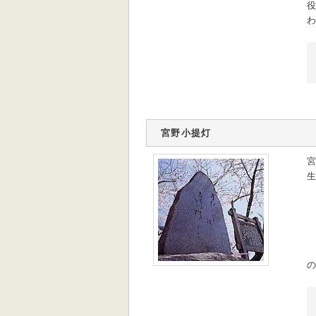
役
わ
宮野小提灯
宮
生
の