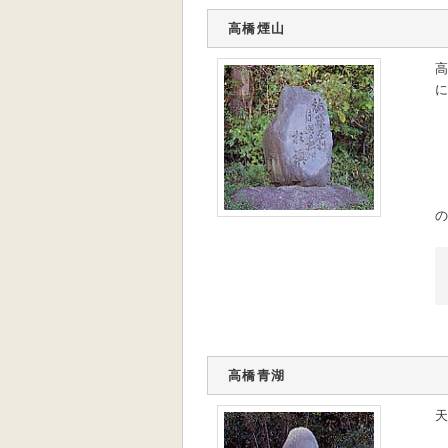
高橋煙山
高
に
の
高橋青湖
天