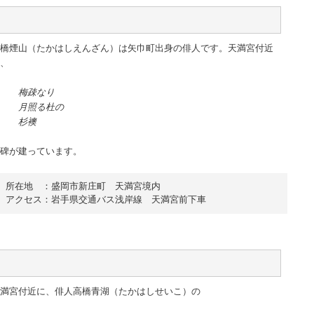
橋煙山（たかはしえんざん）は矢巾町出身の俳人です。天満宮付近
、
梅疎なり
月照る杜の
杉襖
碑が建っています。
所在地　：盛岡市新庄町　天満宮境内

アクセス：岩手県交通バス浅岸線　天満宮前下車
満宮付近に、俳人高橋青湖（たかはしせいこ）の