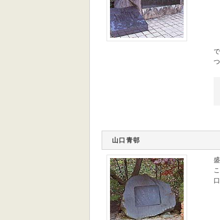
で
つ
山口青邨
盛
こ
口