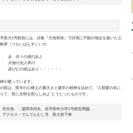
手医大1号館前には、詩集『天地有情』で詩壇に不動の地位を築いた土
晩翠（つちいばんすい）の
あゝ生々の徳のあと
天地の光人界の
喜び仁の術はあり・・・・・・
碑が建っています。
の歌は、医学の心構えの重大さと建学の精神を込めて、“人類愛の名に
りて、世に光明を照らしめよ”とうたったものです。
所在地　：盛岡市内丸　岩手医科大学1号館玄関脇

アクセス：でんでんむし号　医大前下車