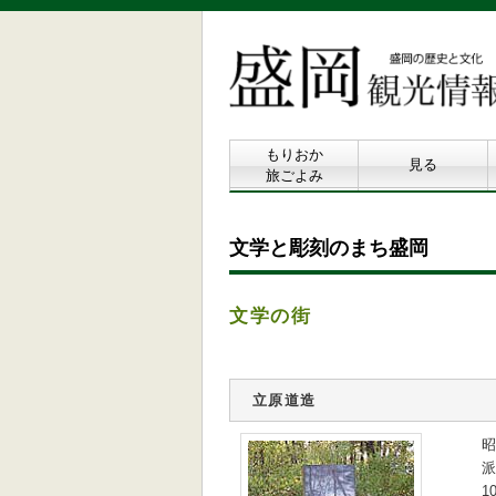
もりおか
見る
旅ごよみ
文学と彫刻のまち盛岡
文学の街
立原道造
昭
派
1