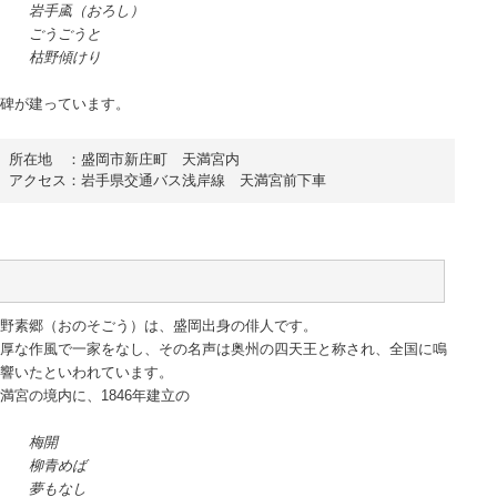
岩手颪（おろし）
ごうごうと
枯野傾けり
碑が建っています。
所在地　：盛岡市新庄町　天満宮内

アクセス：岩手県交通バス浅岸線　天満宮前下車
野素郷（おのそごう）は、盛岡出身の俳人です。
厚な作風で一家をなし、その名声は奥州の四天王と称され、全国に鳴
響いたといわれています。
満宮の境内に、1846年建立の
梅開
柳青めば
夢もなし