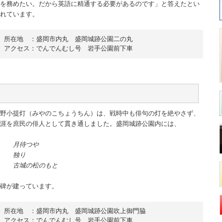
を務めたい。だから英語に精通する必要があるのです」と答えたとい
れています。
所在地　：盛岡市内丸　盛岡城跡公園二の丸

アクセス：でんでんむし号　岩手公園前下車
野小提灯（みやのこちょうちん）は、戦時中も俳句の灯を絶やさず、
涯を庶民の俳人として貫き通しました。盛岡城跡公園内には、
月待つや
独り
古城の松のもと
碑が建っています。
所在地　：盛岡市内丸　盛岡城跡公園吹上御門脇

アクセス：でんでんむし号　岩手公園前下車