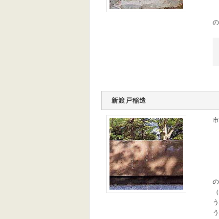
の
新渡戸稲造
市
の
（
う
う