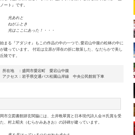
ノート』です。
光あれと
ねがふとき
光はここにあった！・・・
始まる『アダジオ』もこの作品の中の一つで､愛宕山中腹の松林の中に
が建っています。 付近は立原が滞在の折に散策した、なだらかで美し
丘陵です。
所在地　：盛岡市愛宕町　愛宕山中腹

アクセス：岩手県交通バス松園山岸線　中央公民館前下車
岡市立図書館跡玄関脇には、土井晩翠賞と日本現代詩人会Ｈ氏賞を受
た、村上昭夫（むらかみあきお）の詩碑が建っています。
夜を見はっているつながれた犬たち