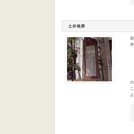
土井晩翠
岩
井
の
こ
よ