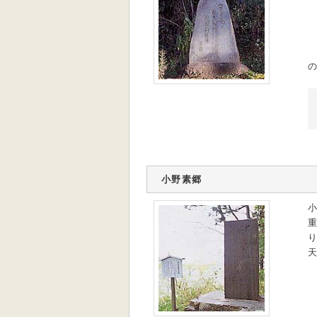
の
小野素郷
小
重
り
天