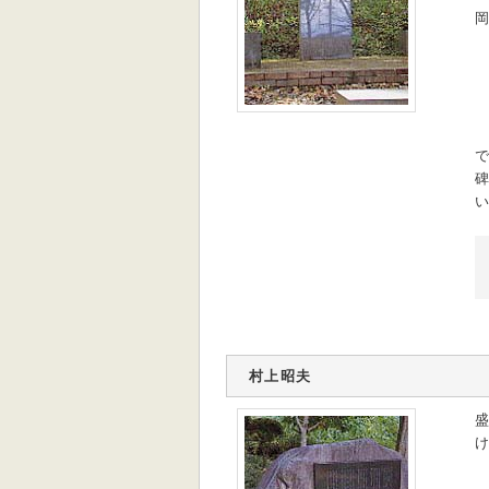
岡
で
碑
い
村上昭夫
盛
け