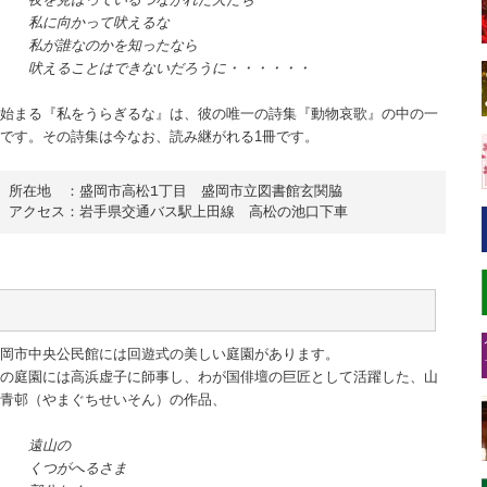
私に向かって吠えるな
私が誰なのかを知ったなら
吠えることはできないだろうに・・・・・・
始まる『私をうらぎるな』は、彼の唯一の詩集『動物哀歌』の中の一
です。その詩集は今なお、読み継がれる1冊です。
所在地　：盛岡市高松1丁目　盛岡市立図書館玄関脇

アクセス：岩手県交通バス駅上田線　高松の池口下車
岡市中央公民館には回遊式の美しい庭園があります。
の庭園には高浜虚子に師事し、わが国俳壇の巨匠として活躍した、山
青邨（やまぐちせいそん）の作品、
遠山の
くつがへるさま