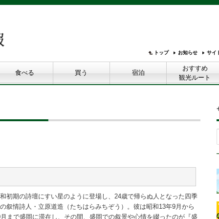
トップ
お知らせ
サイ
おすすめ
食べる
買う
宿泊
観光ルート
和初期の詩壇にすい星のように登場し、24歳で帰らぬ人となった四季
の叙情詩人・立原道造（たちはらみちぞう）。彼は昭和13年9月から
0月まで盛岡に滞在し、その間、盛岡での叙景や心情を綴ったのが『盛