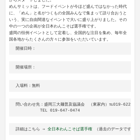
めんサミットは、フードイベントが今ほど盛んではなかった時代
に、「めん」と名がつくもの全国みんなで集まって語り合おうと
いう、実に自由闊達なイベントで大いに盛り上がりました。その
中の一つの企画が全日本わんこそば選手権です。
盛岡の恒例イベントとして定着し、全国的な注目を集め、毎年全
国各地からたくさんの方々に参加をいただいています。
開催日時：
開催場所：
入場料：無料
問い合わせ先：盛岡三大麺普及協議会　（東家内）℡019-622-2252：
　　　　　　TEL 019-647-0474
詳細はこちら ⇒ 
全日本わんこそば選手権
 （過去のデータです）