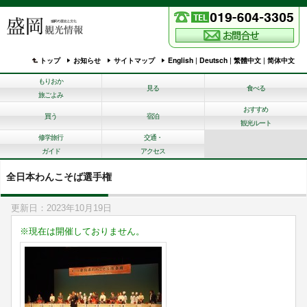
トップ
お知らせ
サイトマップ
English
|
Deutsch
|
繁體中文
|
简体中文
もりおか
見る
食べる
旅ごよみ
おすすめ
買う
宿泊
観光ルート
修学旅行
交通・
ガイド
アクセス
全日本わんこそば選手権
更新日：2023年10月19日
※現在は開催しておりません。