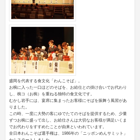
盛岡を代表する食文化「わんこそば」。
お椀に入った一口ほどのそばを、お給仕との掛け合いでお代わり
し、椀コ（お椀）を重ねる独特の食文化です。
むかし岩手には、宴席に集まったお客様にそばを振舞う風習があ
りました。
この時、一度に大勢の客にゆでたてのそばを提供するため、少量
ずつお椀に盛って出し、お給仕さんは大切なお客様が満足いくま
でお代わりをすすめたことが由来といわれています。
全日本わんこそば選手権は、1986年の「ニッポンめんサミット」
からスタートしました。