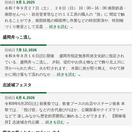
投稿日
9月 3, 2025
令和７年９月２７日（土）、２８日（日） 10：00～16：00 南部鉄器・
南部せんべい・岩谷堂箪笥などの１３工房の職人の『技』に 間近で触
れることができ、南部鉄瓶の模様押し作業などの特別実演や、特別物
づくり教室として豆皿 …
続きを読む
→
盛岡舟っこ流し
投稿日
7月 12, 2026
令和８年８月１６日(日) 開催 盛岡市指定無形民俗文化財に指定され
ている、盛岡舟っこ流し。 夕刻、堤灯やお供え物などで飾り北上川に
浮かべられた舟に、火が灯されます。 水面に炎が照り映え、やがて静
かに焼け落ちて流れのなか …
続きを読む
→
志波城フェスタ
投稿日
6月 4, 2026
令和8年6月20日(土) 前夜祭では、飲食ブースの出店やステージ発表 本
祭では、「投げ壺」などの古代遊びのほか、公園探索やクイズラリー
などで 楽しみながら歴史的雰囲気に触れることができます。 【開催場
所】志波城古代公園 …
続きを読む
→