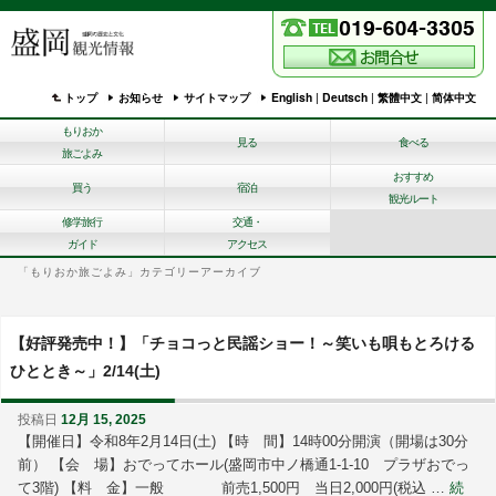
トップ
お知らせ
サイトマップ
English
|
Deutsch
|
繁體中文
|
简体中文
もりおか
見る
食べる
旅ごよみ
おすすめ
買う
宿泊
観光ルート
修学旅行
交通・
ガイド
アクセス
「
もりおか旅ごよみ
」カテゴリーアーカイブ
【好評発売中！】「チョコっと民謡ショー！～笑いも唄もとろける
ひととき～」2/14(土)
投稿日
12月 15, 2025
【開催日】令和8年2月14日(土) 【時 間】14時00分開演（開場は30分
前） 【会 場】おでってホール(盛岡市中ノ橋通1-1-10 プラザおでっ
て3階) 【料 金】一般 前売1,500円 当日2,000円(税込 …
続