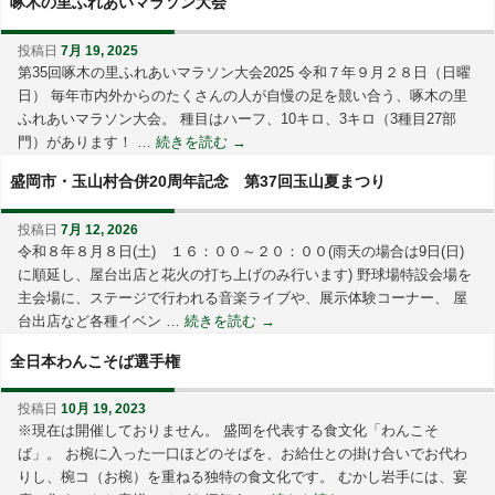
啄木の里ふれあいマラソン大会
投稿日
7月 19, 2025
第35回啄木の里ふれあいマラソン大会2025 令和７年９月２８日（日曜
日） 毎年市内外からのたくさんの人が自慢の足を競い合う、啄木の里
ふれあいマラソン大会。 種目はハーフ、10キロ、3キロ（3種目27部
門）があります！ …
続きを読む
→
盛岡市・玉山村合併20周年記念 第37回玉山夏まつり
投稿日
7月 12, 2026
令和８年８月８日(土) １６：００～２０：００(雨天の場合は9日(日)
に順延し、屋台出店と花火の打ち上げのみ行います) 野球場特設会場を
主会場に、ステージで行われる音楽ライブや、展示体験コーナー、 屋
台出店など各種イベン …
続きを読む
→
全日本わんこそば選手権
投稿日
10月 19, 2023
※現在は開催しておりません。 盛岡を代表する食文化「わんこそ
ば」。 お椀に入った一口ほどのそばを、お給仕との掛け合いでお代わ
りし、椀コ（お椀）を重ねる独特の食文化です。 むかし岩手には、宴