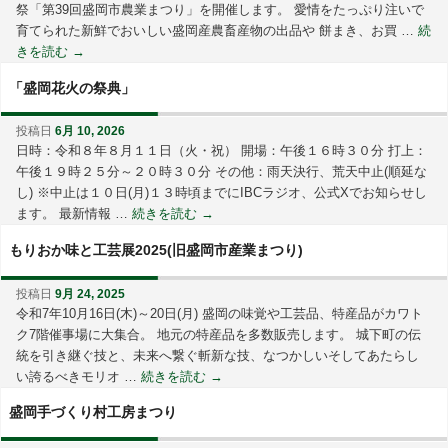
祭「第39回盛岡市農業まつり」を開催します。 愛情をたっぷり注いで
育てられた新鮮でおいしい盛岡産農畜産物の出品や 餅まき、お買 …
続
きを読む
→
「盛岡花火の祭典」
投稿日
6月 10, 2026
日時：令和８年８月１１日（火・祝） 開場：午後１６時３０分 打上：
午後１９時２５分～２０時３０分 その他：雨天決行、荒天中止(順延な
し) ※中止は１０日(月)１３時頃までにIBCラジオ、公式Xでお知らせし
ます。 最新情報 …
続きを読む
→
もりおか味と工芸展2025(旧盛岡市産業まつり)
投稿日
9月 24, 2025
令和7年10月16日(木)～20日(月) 盛岡の味覚や工芸品、特産品がカワト
ク7階催事場に大集合。 地元の特産品を多数販売します。 城下町の伝
統を引き継ぐ技と、未来へ繋ぐ斬新な技、なつかしいそしてあたらし
い誇るべきモリオ …
続きを読む
→
盛岡手づくり村工房まつり