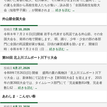
り開いた青春の歌人、石川啄木。 その啄木が生まれ育った盛岡で、こ
の夏も全国から高校生歌人たちが集い，詠み競う「全国高校生短歌大
会（短歌甲子園）」が開催されま …
続きを読む
→
外山節全国大会
投稿日
7月 10, 2026
令和８年７月２６日(日)開催 岩手を代表する民謡である外山節。その全
国大会を、発祥の地で開催します。 唄、踊り、少年・少女の部の各部
門に全国の民謡愛好家が集結、日頃の練習成果を競います。 開催日
時：令和８年７月２６日（日 …
続きを読む
→
第50回 北上川ゴムボート川下り大会
投稿日
6月 27, 2026
令和8年7月26日(日) 開催 盛岡の夏の風物詩「北上川ゴムボート川下
り大会」は、新体制にて記念すべき【第50回大会】を迎えます。 2015
年の第39回大会では、タイムレース部門にて「完走艇数814隻、完走者
数1,62 …
続きを読む
→
あわしま・こんせい祭
投稿日
6月 22, 2026