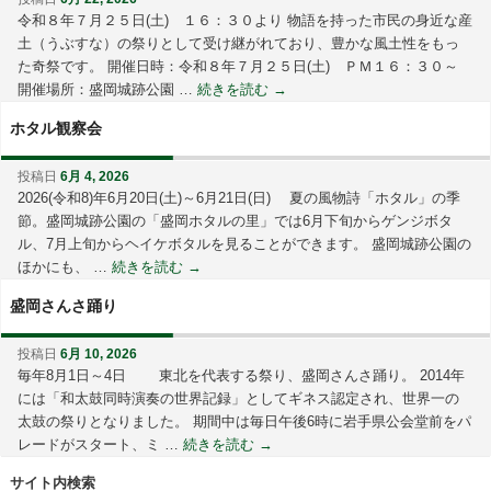
令和８年７月２５日(土) １６：３０より 物語を持った市民の身近な産
土（うぶすな）の祭りとして受け継がれており、豊かな風土性をもっ
た奇祭です。 開催日時：令和８年７月２５日(土) ＰＭ１６：３０～
開催場所：盛岡城跡公園 …
続きを読む
→
ホタル観察会
投稿日
6月 4, 2026
2026(令和8)年6月20日(土)～6月21日(日) 夏の風物詩「ホタル」の季
節。盛岡城跡公園の「盛岡ホタルの里」では6月下旬からゲンジボタ
ル、7月上旬からヘイケボタルを見ることができます。 盛岡城跡公園の
ほかにも、 …
続きを読む
→
盛岡さんさ踊り
投稿日
6月 10, 2026
毎年8月1日～4日 東北を代表する祭り、盛岡さんさ踊り。 2014年
には「和太鼓同時演奏の世界記録」としてギネス認定され、世界一の
太鼓の祭りとなりました。 期間中は毎日午後6時に岩手県公会堂前をパ
レードがスタート、ミ …
続きを読む
→
サイト内検索