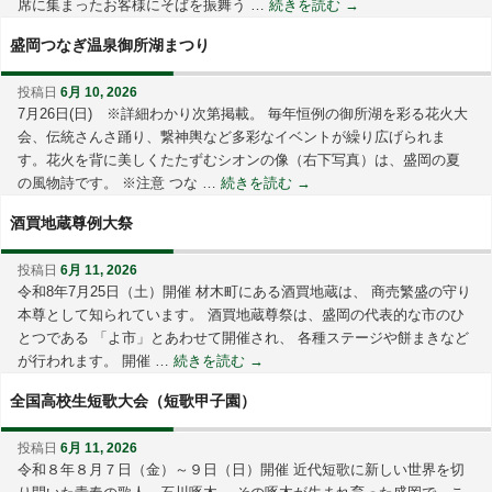
席に集まったお客様にそばを振舞う …
続きを読む
→
盛岡つなぎ温泉御所湖まつり
投稿日
6月 10, 2026
7月26日(日) ※詳細わかり次第掲載。 毎年恒例の御所湖を彩る花火大
会、伝統さんさ踊り、繋神輿など多彩なイベントが繰り広げられま
す。花火を背に美しくたたずむシオンの像（右下写真）は、盛岡の夏
の風物詩です。 ※注意 つな …
続きを読む
→
酒買地蔵尊例大祭
投稿日
6月 11, 2026
令和8年7月25日（土）開催 材木町にある酒買地蔵は、 商売繁盛の守り
本尊として知られています。 酒買地蔵尊祭は、盛岡の代表的な市のひ
とつである 「よ市」とあわせて開催され、 各種ステージや餅まきなど
が行われます。 開催 …
続きを読む
→
全国高校生短歌大会（短歌甲子園）
投稿日
6月 11, 2026
令和８年８月７日（金）～９日（日）開催 近代短歌に新しい世界を切