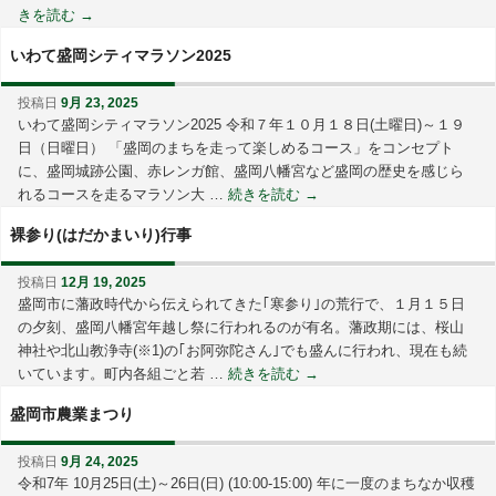
きを読む
→
いわて盛岡シティマラソン2025
投稿日
9月 23, 2025
いわて盛岡シティマラソン2025 令和７年１０月１８日(土曜日)～１９
日（日曜日） 「盛岡のまちを走って楽しめるコース」をコンセプト
に、盛岡城跡公園、赤レンガ館、盛岡八幡宮など盛岡の歴史を感じら
れるコースを走るマラソン大 …
続きを読む
→
裸参り(はだかまいり)行事
投稿日
12月 19, 2025
盛岡市に藩政時代から伝えられてきた｢寒参り｣の荒行で、１月１５日
の夕刻、盛岡八幡宮年越し祭に行われるのが有名。藩政期には、桜山
神社や北山教浄寺(※1)の｢お阿弥陀さん｣でも盛んに行われ、現在も続
いています。町内各組ごと若 …
続きを読む
→
盛岡市農業まつり
投稿日
9月 24, 2025
令和7年 10月25日(土)～26日(日) (10:00-15:00) 年に一度のまちなか収穫