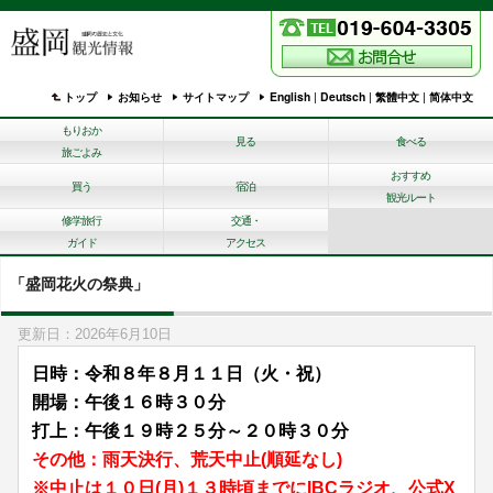
トップ
お知らせ
サイトマップ
English
|
Deutsch
|
繁體中文
|
简体中文
もりおか
見る
食べる
旅ごよみ
おすすめ
買う
宿泊
観光ルート
修学旅行
交通・
ガイド
アクセス
「盛岡花火の祭典」
更新日：2026年6月10日
日時：令和８年８月１１日（火・祝）
開場：午後１６時３０分
打上：午後１９時２５分～２０時３０分
その他：雨天決行、荒天中止(順延なし)
※中止は１０日(月)１３時頃までにIBCラジオ、公式X