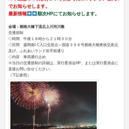
でお知らせします。
最新情報
順次HPにてお知らせします。
会場：都南大橋下流北上川河川敷
交通規制
◇時間 午後１８時から２１時３０分
◇区間 盛岡南I.C入口交差点～国道３９６号都南大橋東袂交差点
及び、ふれあいランド岩手前通り
◇内容 車両通行止め
※当日の交通規制の詳細は、実行委員会HP、または実行委員会に
直接お問い合せください。
（下記参照）