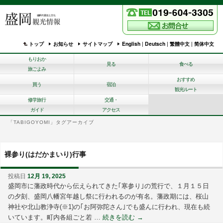
トップ
お知らせ
サイトマップ
English
|
Deutsch
|
繁體中文
|
简体中文
もりおか
見る
食べる
旅ごよみ
おすすめ
買う
宿泊
観光ルート
修学旅行
交通・
ガイド
アクセス
「
TABIGOYOMI
」タグアーカイブ
裸参り(はだかまいり)行事
投稿日
12月 19, 2025
盛岡市に藩政時代から伝えられてきた｢寒参り｣の荒行で、１月１５日
の夕刻、盛岡八幡宮年越し祭に行われるのが有名。藩政期には、桜山
神社や北山教浄寺(※1)の｢お阿弥陀さん｣でも盛んに行われ、現在も続
いています。町内各組ごと若 …
続きを読む
→