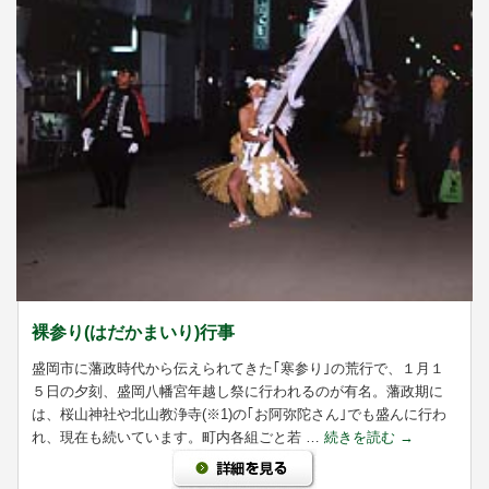
裸参り(はだかまいり)行事
盛岡市に藩政時代から伝えられてきた｢寒参り｣の荒行で、１月１
５日の夕刻、盛岡八幡宮年越し祭に行われるのが有名。藩政期に
は、桜山神社や北山教浄寺(※1)の｢お阿弥陀さん｣でも盛んに行わ
れ、現在も続いています。町内各組ごと若 …
続きを読む
→