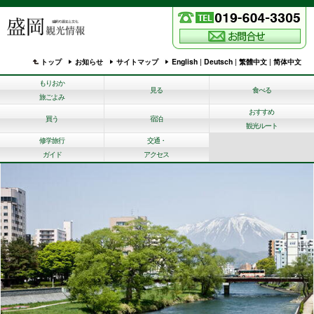
トップ
お知らせ
サイトマップ
English
|
Deutsch
|
繁體中文
|
简体中文
もりおか
見る
食べる
旅ごよみ
おすすめ
買う
宿泊
観光ルート
修学旅行
交通・
ガイド
アクセス