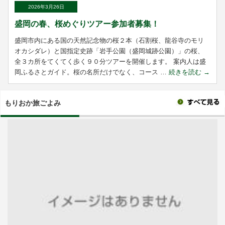
2026年3月26日
盛岡の春、桜めぐりツアー参加者募集！
盛岡市内にある国の天然記念物の桜２本（石割桜、龍谷寺のモリ
オカシダレ）と国指定史跡「岩手公園（盛岡城跡公園）」の桜、
全３カ所をてくてく歩く９０分ツアーを開催します。 案内人は盛
岡ふるさとガイド。桜の名所だけでなく、コース …
続きを読む
→
もりおか旅ごよみ