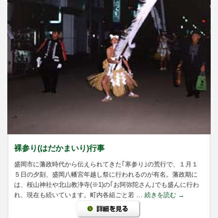
裸参り(はだかまいり)行事
盛岡市に藩政時代から伝えられてきた｢寒参り｣の荒行で、１月１
５日の夕刻、盛岡八幡宮年越し祭に行われるのが有名。藩政期に
は、桜山神社や北山教浄寺(※1)の｢お阿弥陀さん｣でも盛んに行わ
れ、現在も続いています。町内各組ごと若 …
続きを読む
→