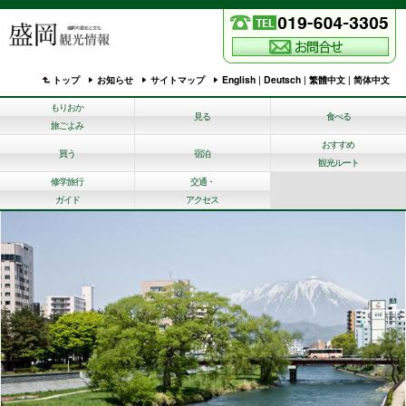
トップ
お知らせ
サイトマップ
English
|
Deutsch
|
繁體中文
|
简体中文
もりおか
見る
食べる
旅ごよみ
おすすめ
買う
宿泊
観光ルート
修学旅行
交通・
ガイド
アクセス