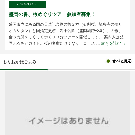
2026年3月26日
盛岡の春、桜めぐりツアー参加者募集！
盛岡市内にある国の天然記念物の桜２本（石割桜、龍谷寺のモリ
オカシダレ）と国指定史跡「岩手公園（盛岡城跡公園）」の桜、
全３カ所をてくてく歩く９０分ツアーを開催します。 案内人は盛
岡ふるさとガイド。桜の名所だけでなく、コース …
続きを読む
→
もりおか旅ごよみ